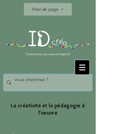
Haut de page
La créativité et la pédagogie à
l'oeuvre