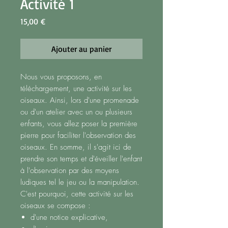
Activité 1
Prix
15,00 €
Ajouter au panier
Nous vous proposons, en
téléchargement, une activité sur les
oiseaux. Ainsi, lors d'une promenade
ou d'un atelier avec un ou plusieurs
enfants, vous allez poser la première
pierre pour faciliter l'observation des
oiseaux. En somme, il s'agit ici de
prendre son temps et d'éveiller l'enfant
à l'observation par des moyens
ludiques tel le jeu ou la manipulation.
C'est pourquoi, cette activité sur les
oiseaux se compose :
d'une notice explicative,