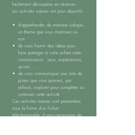
facilement découpées en séances.
Les activités natures ont pour objectifs
:
d'appréhender de manière ludique,
un thème que vous maitrisez ou
non
de vous fournir des idées pour
faire partager à votre enfant cette
connaissance : jeux, expériences,
quizzs, ...
de vous communiquer une liste de
pistes que vous pourrez, par
ailleurs, explorer pour compléter ou
continuer cette activité
Ces activités natures sont présentées
sous la forme d'un fichier
téléchargeable. Il sera nécessaire de
trouver un peu de matériel à côté.
Cependant, ce matériel peut être