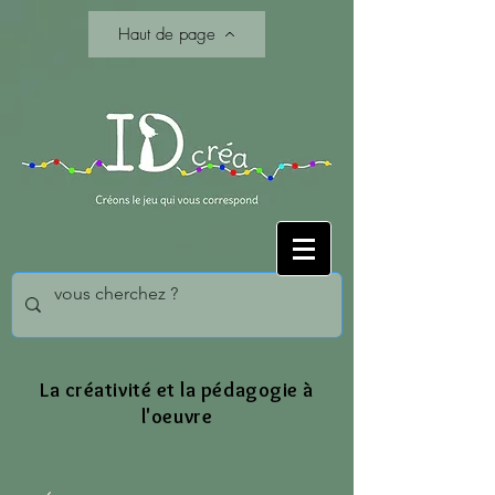
Haut de page
La créativité et la pédagogie à
l'oeuvre