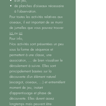
d'un jeu,
de planches d'oiseaux nécessaire
à l'observation.
Pour toutes les activités relatives aux
oiseaux, il est important de se munir
de jumelles que vous pouvez trouver
ici
ou
ici
Pour info,
Nos activités sont présentées un peu
sous la forme de séquence et
permettent à une classe, une
association, ... de bien visualiser le
déroulement à suivre. Elles sont
principalement basées sur la
découverte d'un élément naturel
(escargot, oiseaux, ...) et entremêlent
moment de jeu, instant
d'apprentissage et phase de
découverte. Elles durent assez
longtemps mais peuvent être