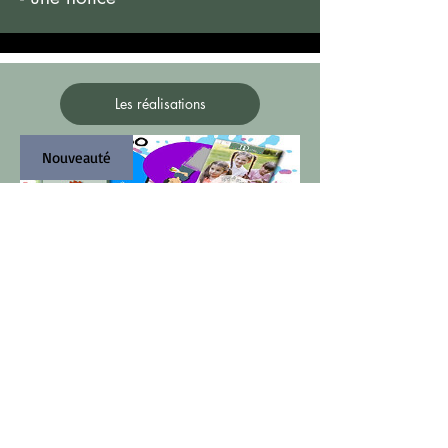
Les réalisations
Nouveauté
Monsieur Boo
Prix
85,00€