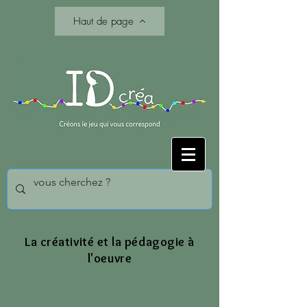
Haut de page
La créativité et la pédagogie à
l'oeuvre