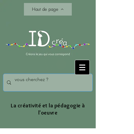
Haut de page
La créativité et la pédagogie à
l'oeuvre